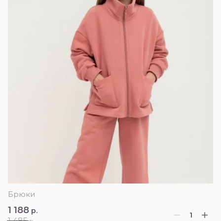
Брюки
1 188
р.
1 485