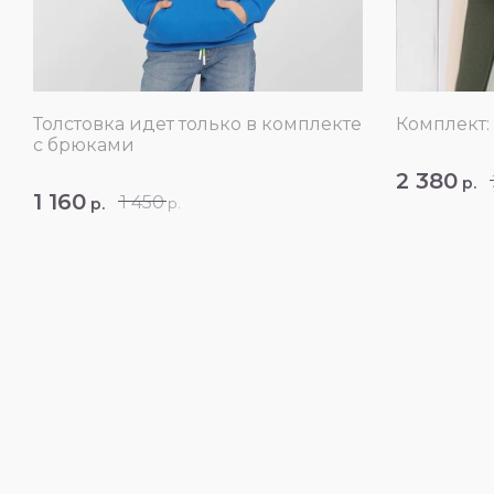
Толстовка идет только в комплекте
Комплект
с брюками
2 380
р.
1 160
1 450
р.
р.