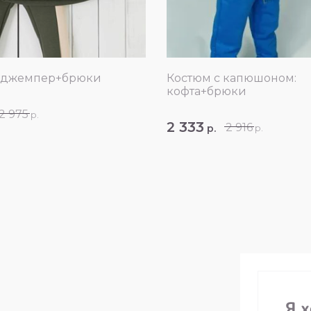
: джемпер+брюки
Костюм с капюшоном:
кофта+брюки
2 975
р.
2 333
2 916
р.
р.
Я 