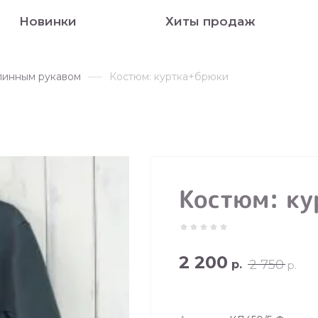
Новинки
Хиты продаж
линным рукавом
Костюм: куртка+брюки
Костюм: к
2 200
2 750
р.
р.