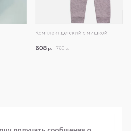
Комплект детский с мишкой
608
760
р.
р.
хочу получать сообщения о